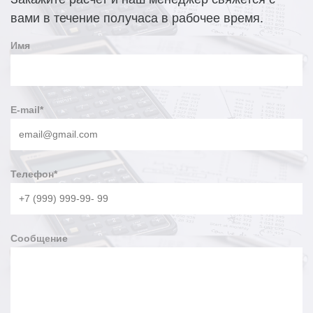
нерабочее время срок может увеличиться).
вами в течение получаса в рабочее время.
Завод опор освещения «Точка опоры» может изготовить как
Имя
типовые варианты опор, так и выполнить конструкции по
чертежам заказчика, для использования в заданном
ветровом районе. Продукция компании характеризуется
устойчивостью к механическим нагрузкам,
эргономичностью, повышенной прочностью и доступной
E-mail
*
ценой.
Телефон
*
Сообщение