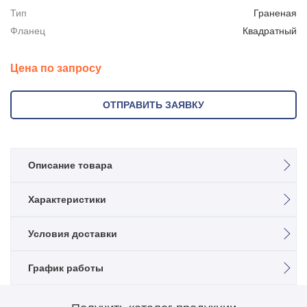
Тип
Граненая
Фланец
Квадратный
Цена по запросу
ОТПРАВИТЬ ЗАЯВКУ
Описание товара
Несиловая граненая коническая опора
Характеристики
ОНО-4,5
Назначение
Условия доставки
Граненая коническая фланцевая стальная опора.
Несиловая
Применяется для организации наружного освещения в
Высота, м
местах, где не требуется повышенная прочность
График работы
Возможен самовывоз силами заказчика с территории
4,5
конструкции для подвеса проводов СИП, размещения
завода или доставка в любую точку РФ и стран СНГ авто и
Установка
рекламных или информационных щитов. Использование
ж/д транспортом.
Фланцевая
График работы офиса с 08:00 до 19-00.