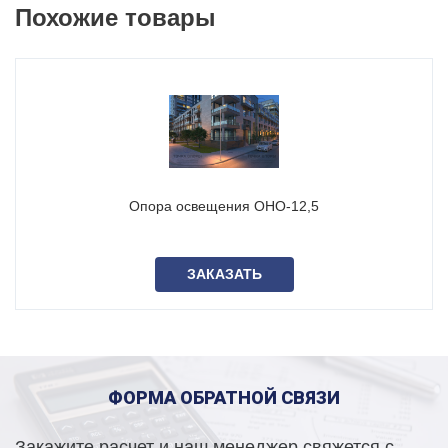
Похожие товары
Вся продукция поставляется в заводской упаковке, с
паспортами и сертификатами качества.
Возможна оплата в день отгрузки.
Стоимость опор ОНО-4,5
зависит от выбранных
характеристик. Узнать точную цену Вы можете, заполнив
форму на сайте или позвонив нам по указанным
телефонам.
Опора освещения ОНО-12,5
В наличии более 4000 единиц опор освещения и
кронштейнов, полный список на странице
Наличие на
складе
.
ЗАКАЗАТЬ
Возможно изготовление опор освещения по
индивидуальным характеристикам и чертежам заказчика.
ФОРМА ОБРАТНОЙ СВЯЗИ
Закажите расчет и наш менеджер свяжется с