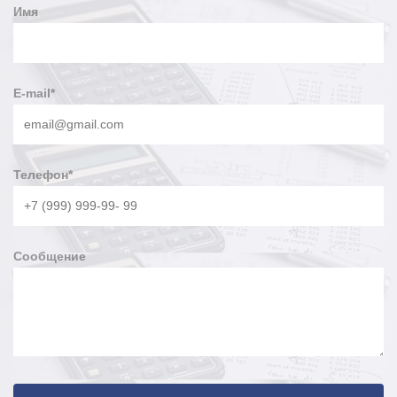
Имя
производителей и поставщиков опор, мачт освещения и
комплектующих в РФ. За 6 лет работы на рынке клиентами
завода стали более 6 620 компаний из разных регионов
России и СНГ.
E-mail
*
Главные отличия завода – это высокий уровень сервиса и
забота о клиентах, которые достигаются благодаря
широкому ассортименту продукции в наличии, оперативной
отгрузке и доставке, конкурентными ценами.
Телефон
*
Сообщение