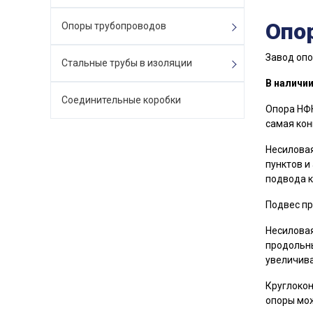
Опо
Опоры трубопроводов
Завод опо
Стальные трубы в изоляции
В наличии
Соединительные коробки
Опора НФК
самая кон
Несиловая
пунктов и
подвода к
Подвес пр
Несиловая
продольны
увеличива
Круглокон
опоры мож