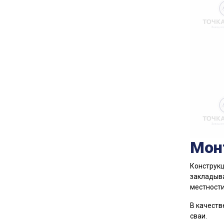
Мон
Конструкц
закладыва
местности
В качеств
сваи.