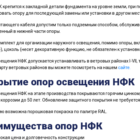
 крепится к закладной детали фундамента на уровне земли, при 
вать опору для последующей замены или установки в другом мест
тающего кабеля допустим только подземным способом, обслужив
нный в нижней части опоры.
мплект для организации наружного освещения, помимо опоры, вкл
), цоколь (несет декоративную функцию, не обязателен к установке
ещения НФК допускается устанавливать в ветровых районах I-VII, т
арту ветровых районов вы можете посмотреть на нашем
сайте.
рытие опор освещения НФК
ещения НФК на этапе производства покрываются горячим цинком, 
 коррозии до 50 лет. Обновление защитного покрытия не требуется
ю возможна порошковая покраска по палитре RAL.
имущества опор НФК
кая цена и долговечность конструкции