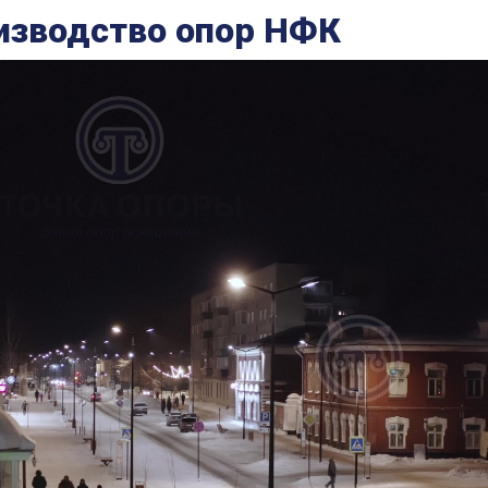
изводство опор НФК