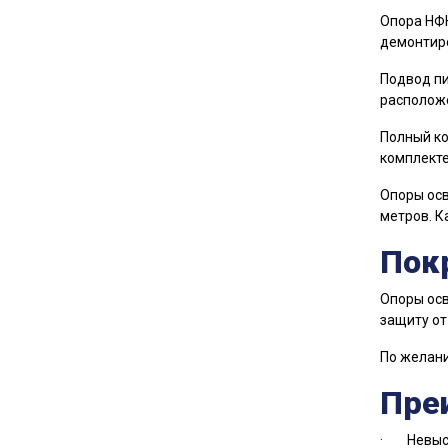
Опора НФК
демонтиро
Подвод пи
расположе
Полный ко
комплекте
Опоры осв
метров. К
Пок
Опоры осв
защиту от
По желани
Пре
· Невысо