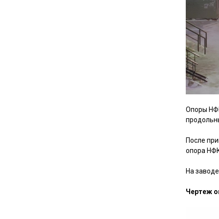
Опоры НФК
продольны
После при
опора НФК
На заводе
Чертеж о