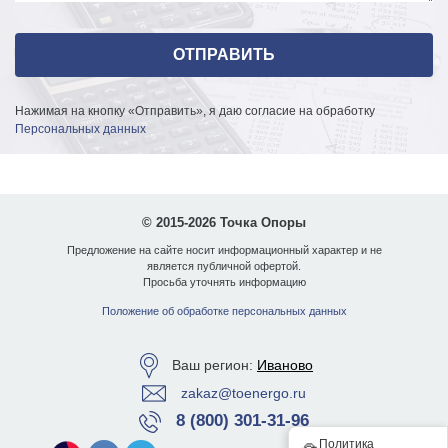
коррозии до 50 лет. Обновление защитного покрытия не
требуется. По желанию возможна порошковая покраска
по палитре RAL.
Преимущества опор освещения ОКК-6
Нажимая на кнопку «Отправить», я даю согласие на обработку
Персональных данных
Собственное производство опор ОКК-6 позволяет
предлагать качественный продукт по выгодной цене.
Конструкция опоры ОКК-6 и широкий выбор покрытий:
полимерная пленка "под дерево", горячий цинк,
© 2015-2026 Точка Опоры
порошковая покраска - делают опору ОКК оптимальным
решением для наружного освещения пешеходных улиц,
Предложение на сайте носит информационный характер и не
является публичной офертой.
парков, дворов ЖК, автомобильных трасс и других
Просьба уточнять информацию
пространств.
Положение об обработке персональных данных
Благодаря конической форме опора ОКК-6 приобретает
устойчивую конструкцию, при экономии металла (в
Ваш регион:
Иваново
сравнении с трубчатой опорой), что делает ее
приобретение максимально практичным.
zakaz@toenergo.ru
8 (800) 301-31-96
Доставка и оплата
Политика