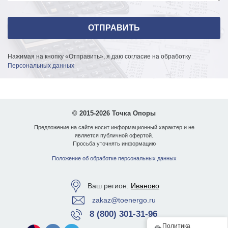
требуется. По желанию возможна порошковая покраска
по палитре RAL.
Преимущества опор освещения ОКК-8
Собственное производство опор ОКК-8 позволяет
Нажимая на кнопку «Отправить», я даю согласие на обработку
предлагать качественный продукт по выгодной цене.
Персональных данных
Конструкция опоры ОКК-8 и широкий выбор покрытий:
полимерная пленка "под дерево", горячий цинк,
порошковая покраска - делают опору ОКК оптимальным
© 2015-2026 Точка Опоры
решением для наружного освещения пешеходных улиц,
парков, дворов ЖК, автомобильных трасс и других
Предложение на сайте носит информационный характер и не
является публичной офертой.
пространств.
Просьба уточнять информацию
Благодаря конической форме опора ОКК-8 приобретает
Положение об обработке персональных данных
устойчивую конструкцию, при экономии металла (в
сравнении с трубчатой опорой), что делает ее
Ваш регион:
Иваново
приобретение максимально практичным.
zakaz@toenergo.ru
Доставка и оплата
8 (800) 301-31-96
Завод опор освещения «Точка опоры» осуществляет
Политика